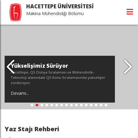
HACETTEPE ÜNİVERSİTESİ
Makina Mühendisliği Bölümü
or
Hacettepe Üniversi
ı ve Mühendislik–
Mühendisliği Bölüm
ıralamasında yükselişini
Etkinliği
Devamı...
Yaz Stajı Rehberi