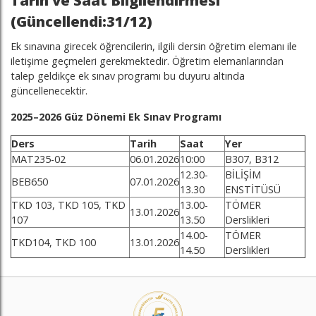
Tarih ve Saat Bilgilendirmesi
(Güncellendi:31/12)
Ek sınavına girecek öğrencilerin, ilgili dersin öğretim elemanı ile
iletişime geçmeleri gerekmektedir. Öğretim elemanlarından
talep geldikçe ek sınav programı bu duyuru altında
güncellenecektir.
2025–2026 Güz Dönemi Ek Sınav Programı
Ders
Tarih
Saat
Yer
MAT235-02
06.01.2026
10:00
B307, B312
12.30-
BİLİŞİM
BEB650
07.01.2026
13.30
ENSTİTÜSÜ
TKD 103, TKD 105, TKD
13.00-
TÖMER
13.01.2026
107
13.50
Derslikleri
14.00-
TÖMER
TKD104, TKD 100
13.01.2026
14.50
Derslikleri